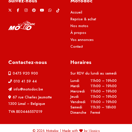
Suivez-nous
Motodoc
X
F
I
P
Y
W
Accueil
T
a
n
i
o
h
Reprise & achat
i
c
s
n
u
a
Nos motos
k
e
t
t
T
t
T
À propos
b
a
e
u
s
o
Vos annonces
o
g
r
b
A
k
Contact
o
r
e
e
p
k
a
s
p
Contactez-nous
Horaires
m
t
0475 920 900
Sur RDV du lundi au samedi
Lundi
11h00 – 19h00
010 41 59 44
Mardi
11h00 – 19h00
info@motodoc.be
Mercredi
11h00 – 19h00
Jeudi
11h00 – 19h00
67 rue Charles Jaumotte
Vendredi
11h00 – 19h00
1300 Limal – Belgique
Samedi
11h30 – 18h00
TVA BE0446557019
Dimanche
Fermé
© 2026 Motodoc | Made with
by
I-logics